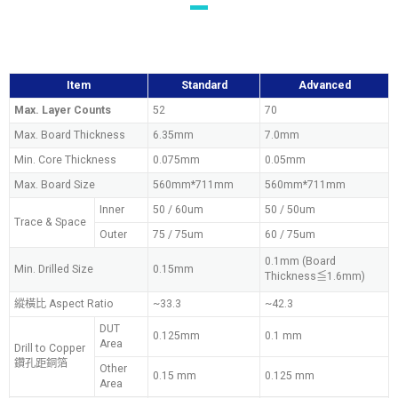
Item
Standard
Advanced
Max. Layer Counts
52
70
Max. Board Thickness
6.35mm
7.0mm
Min. Core Thickness
0.075mm
0.05mm
Max. Board Size
560mm*711mm
560mm*711mm
Inner
50 / 60um
50 / 50um
Trace & Space
Outer
75 / 75um
60 / 75um
0.1mm (Board
Min. Drilled Size
0.15mm
Thickness≦1.6mm)
縱橫比 Aspect Ratio
~33.3
~42.3
DUT
0.125mm
0.1 mm
Area
Drill to Copper
鑽孔距銅箔
Other
0.15 mm
0.125 mm
Area