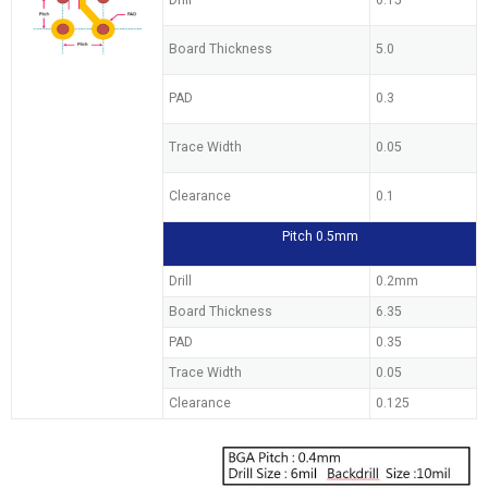
Board Thickness
5.0
PAD
0.3
Trace Width
0.05
Clearance
0.1
Pitch 0.5mm
Drill
0.2mm
Board Thickness
6.35
PAD
0.35
Trace Width
0.05
Clearance
0.125