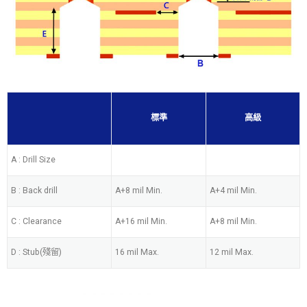
標準
高級
A : Drill Size
B : Back drill
A+8 mil Min.
A+4 mil Min.
C : Clearance
A+16 mil Min.
A+8 mil Min.
D : Stub(殘留)
16 mil Max.
12 mil Max.