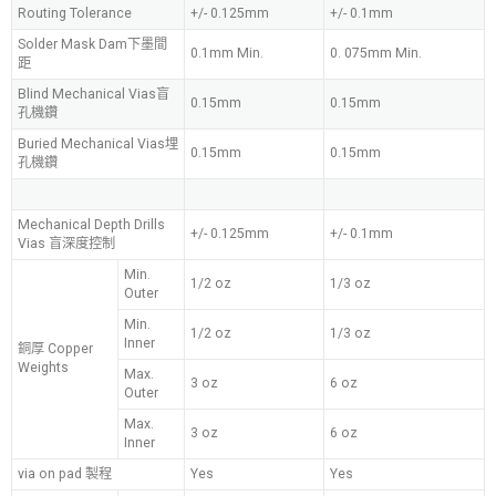
Routing Tolerance
+/- 0.125mm
+/- 0.1mm
Solder Mask Dam下墨間
0.1mm Min.
0. 075mm Min.
距
Blind Mechanical Vias盲
0.15mm
0.15mm
孔機鑽
Buried Mechanical Vias埋
0.15mm
0.15mm
孔機鑽
Mechanical Depth Drills
+/- 0.125mm
+/- 0.1mm
Vias 盲深度控制
Min.
1/2 oz
1/3 oz
Outer
Min.
1/2 oz
1/3 oz
Inner
銅厚 Copper
Weights
Max.
3 oz
6 oz
Outer
Max.
3 oz
6 oz
Inner
via on pad 製程
Yes
Yes