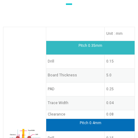
Unit : mm
Pitch 0.35mm
Drill
0.15
Board Thickness
5.0
PAD
0.25
Trace Width
0.04
Clearance
0.08
Pitch 0.4mm
Drill
0.15