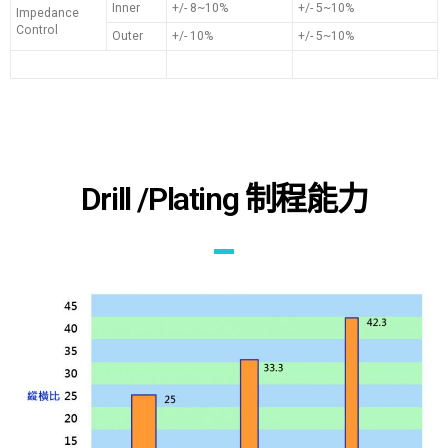
Inner
+/- 8~10%
+/- 5~10%
Impedance
Control
Outer
+/- 10%
+/- 5~10%
Drill /Plating 制程能力