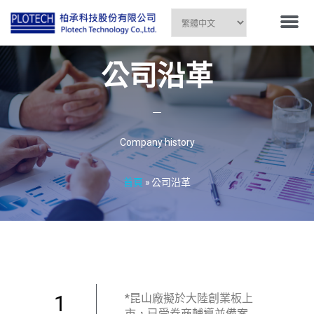
公司沿革
Company history
首頁
»
公司沿革
1
*昆山廠擬於大陸創業板上
市，已受券商輔導並備案.