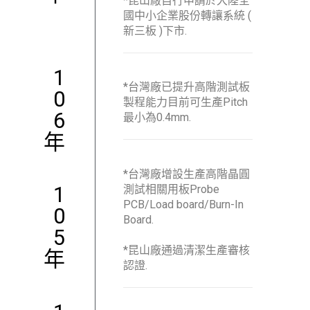
*昆山廠自行申請於大陸全
國中小企業股份轉讓系統 (
新三板 )下市.
1
*台灣廠已提升高階測試板
0
製程能力目前可生產Pitch
6
最小為0.4mm.
年
*台灣廠增設生產高階晶圓
1
測試相關用板Probe
PCB/Load board/Burn-In
0
Board.
5
*昆山廠通過清潔生產審核
年
認證.