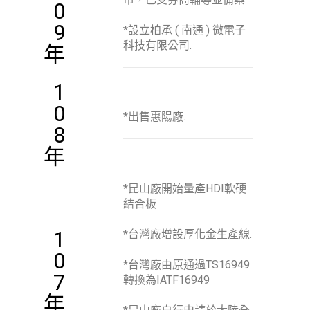
0
9
*設立柏承 ( 南通 ) 微電子
科技有限公司.
年
1
0
*出售惠陽廠.
8
年
*昆山廠開始量產HDI軟硬
結合板
1
*台灣廠增設厚化金生產線.
0
*台灣廠由原通過TS16949
7
轉換為IATF16949
年