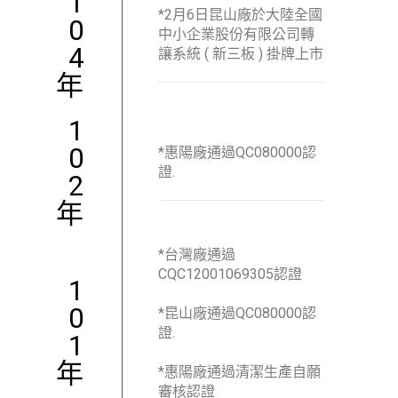
1
*2月6日昆山廠於大陸全國
0
中小企業股份有限公司轉
4
讓系統 ( 新三板 ) 掛牌上市
年
1
0
*惠陽廠通過QC080000認
證.
2
年
*台灣廠通過
CQC12001069305認證
1
0
*昆山廠通過QC080000認
證.
1
年
*惠陽廠通過清潔生產自願
審核認證