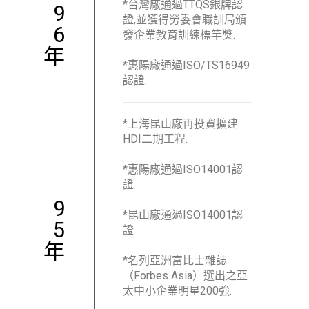
*台灣廠通過TTQS銀牌認
9
證,並獲得勞委會職訓局頒
6
發企業教育訓練標竿獎.
年
*惠陽廠通過ISO/TS16949
認證.
*上海昆山廠再投資擴建
HDI二期工程.
*惠陽廠通過ISO14001認
證.
9
*昆山廠通過ISO14001認
5
證
年
*名列亞洲富比士雜誌
（Forbes Asia）選出之亞
太中小企業明星200強.